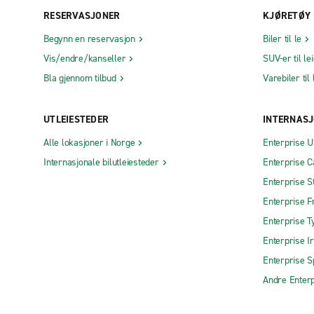
RESERVASJONER
KJØRETØY
Begynn en reservasjon
Biler til le
Vis/endre/kanseller
SUV-er til le
Bla gjennom tilbud
Varebiler til 
UTLEIESTEDER
INTERNASJ
Alle lokasjoner i Norge
Enterprise 
Internasjonale bilutleiesteder
Enterprise 
Enterprise S
Enterprise F
Enterprise T
Enterprise I
Enterprise S
Andre Enterp