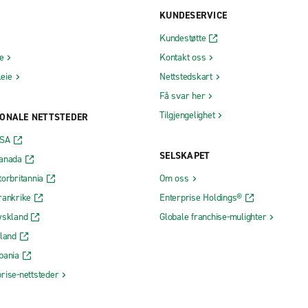
KUNDESERVICE
Kundestøtte
ie
Kontakt oss
leie
Nettstedskart
Få svar her
Tilgjengelighet
ONALE NETTSTEDER
USA
SELSKAPET
Canada
torbritannia
Om oss
rankrike
Enterprise Holdings®
yskland
Globale franchise-mulighter
rland
pania
rise-nettsteder