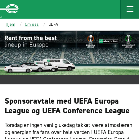
MAIN
CONTENT
Enterprise
Hjem
Om oss
UEFA
Sponsoravtale med UEFA Europa
League og UEFA Conference League
Torsdag er ingen vanlig ukedag takket være atmosfæren
og energien fra fans over hele verden i UEFA Europa