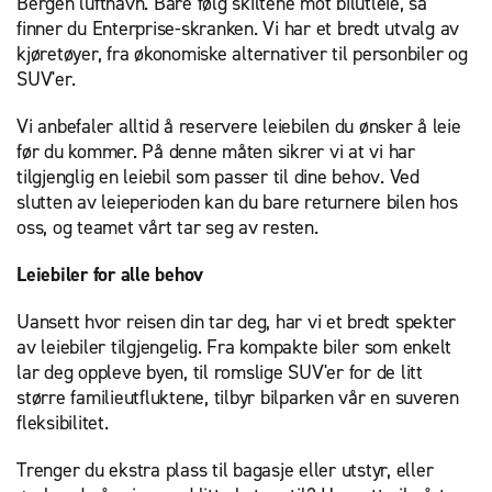
Bergen lufthavn. Bare følg skiltene mot bilutleie, så
finner du Enterprise-skranken. Vi har et bredt utvalg av
kjøretøyer, fra økonomiske alternativer til personbiler og
SUV'er.
Vi anbefaler alltid å reservere leiebilen du ønsker å leie
før du kommer. På denne måten sikrer vi at vi har
tilgjenglig en leiebil som passer til dine behov. Ved
slutten av leieperioden kan du bare returnere bilen hos
oss, og teamet vårt tar seg av resten.
Leiebiler for alle behov
Uansett hvor reisen din tar deg, har vi et bredt spekter
av leiebiler tilgjengelig. Fra kompakte biler som enkelt
lar deg oppleve byen, til romslige SUV'er for de litt
større familieutfluktene, tilbyr bilparken vår en suveren
fleksibilitet.
Trenger du ekstra plass til bagasje eller utstyr, eller