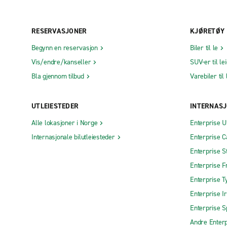
RESERVASJONER
KJØRETØY
Begynn en reservasjon
Biler til le
Vis/endre/kanseller
SUV-er til le
Bla gjennom tilbud
Varebiler til 
UTLEIESTEDER
INTERNASJ
Alle lokasjoner i Norge
Enterprise 
Internasjonale bilutleiesteder
Enterprise 
Enterprise S
Enterprise F
Enterprise T
Enterprise I
Enterprise S
Andre Enterp