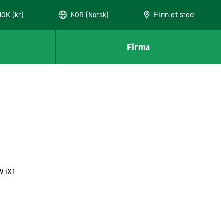
Finn et sted
NOK (kr)
NOR (Norsk)
Firma