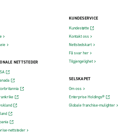
KUNDESERVICE
Kundestøtte
ie
Kontakt oss
leie
Nettstedskart
Få svar her
Tilgjengelighet
ONALE NETTSTEDER
USA
SELSKAPET
Canada
torbritannia
Om oss
rankrike
Enterprise Holdings®
yskland
Globale franchise-mulighter
rland
pania
rise-nettsteder