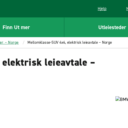
Hjelp
Finn Ut mer
Utleiesteder
er – Norge
Mellomklasse-SUV 4x4, elektrisk leieavtale – Norge
lektrisk leieavtale –